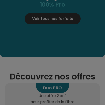
100% Pro
CorioBox
Demander mon offre
Voir tous nos forfaits
Tester mon éligibilité
Découvrez nos offres
Duo PRO
Une offre 2 en 1
pour profiter de la Fibre