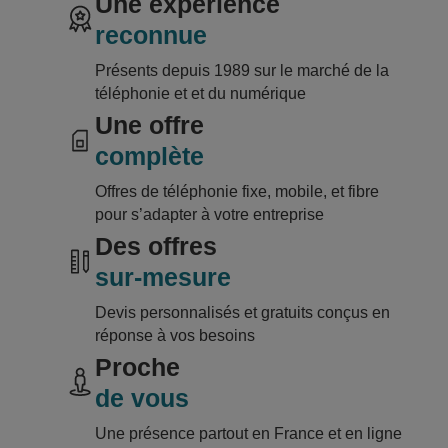
Une expérience
Les offres CorioPRO sont flexibles, et s’adapteront à
Faites votre demande en quelques clics et nos
l’évolution de votre activité et de votre chiffre
reconnue
conseillers vous proposeront les solutions les plus
d’affaires
adaptées.
Présents depuis 1989 sur le marché de la
Les offres coriopro sont flexibles, et s’adapteront à
téléphonie et et du numérique
Vous ne savez pas quelle offre est adaptée à votre
l’évolution de votre activité et de votre chiffre
Une offre
activité ?
d’affaires
complète
Faites votre demande
en quelques clics et nos
conseillers vous proposeront les solutions les plus
Contactez-nous vite !
Offres de téléphonie fixe, mobile, et fibre
adaptées.
pour s’adapter à votre entreprise
Des offres
sur-mesure
Devis personnalisés et gratuits conçus en
réponse à vos besoins
Proche
de vous
Une présence partout en France et en ligne