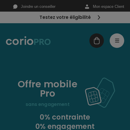
Aller au contenu principal
Joindre un conseiller
Mon espace Client
Testez votre éligibilité
Panier
CorioPRO
Menu
CorioPRO - Offres professi
Fibre
Offre
mobile
Mobile
Pro
> Sans engagement
sans engagement
> Avec engagement
0% contrainte
Téléphonie fixe
0% engagement