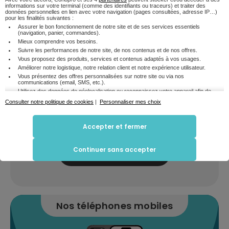
Téléphonie sur IP
informations sur votre terminal (comme des identifiants ou traceurs) et traiter des
données personnelles en lien avec votre navigation (pages consultées, adresse IP…)
pour les finalités suivantes :
et réduisez votre budget
Assurer le bon fonctionnement de notre site et de ses services essentiels
(navigation, panier, commandes).
Mieux comprendre vos besoins.
Découvrir les offres
Suivre les performances de notre site, de nos contenus et de nos offres.
Vous proposez des produits, services et contenus adaptés à vos usages.
Améliorer notre logistique, notre relation client et notre expérience utilisateur.
Vous présentez des offres personnalisées sur notre site ou via nos
communications (email, SMS, etc.).
Nos offres
mobile
Utilisez des données de géolocalisation ou reconnaissez votre appareil afin de
mieux personnaliser votre parcours.
Consulter notre politique de cookies
|
Personnaliser mes choix
Restez connecté
Croisez certaines informations de navigation avec d'autres données disponibles
(avec votre accord), pour mieux vous accompagner.
où que vous soyez
Accepter et fermer
En cliquant sur « Accepter et fermer », vous consentez à l'utilisation de tous les cookies
grâce à la 4G et la 5G
pour optimiser votre visite en ligne et recevoir des contenus et publicités personnalisés.
Pour ajuster vos préférences, vous pouvez cliquer sur « Personnaliser mes choix ». Si
vous choisissez de refuser certains cookies, certaines fonctionnalités pourraient être
Continuer sans accepter
limitées. Vous pouvez également refuser tous les cookies en cliquant sur "Continuer
Découvrir les offres
sans accepter".
Prixtel conservez votre choix pendant 6 mois. Vous pouvez modifier vos préférences à
tout moment en utilisant le lien "Paramétrer mes cookies" en bas du site web. Pour en
savoir plus, vous pouvez consulter notre politique dédiée aux cookies.
Nos téléphones mobiles